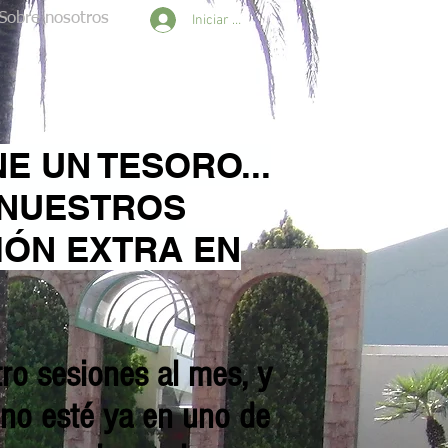
Sobre nosotros
Iniciar sesión
NE UN TESORO...
 NUESTROS
IÓN EXTRA EN
tro sesiones al mes, y
e no esté ya en uno de