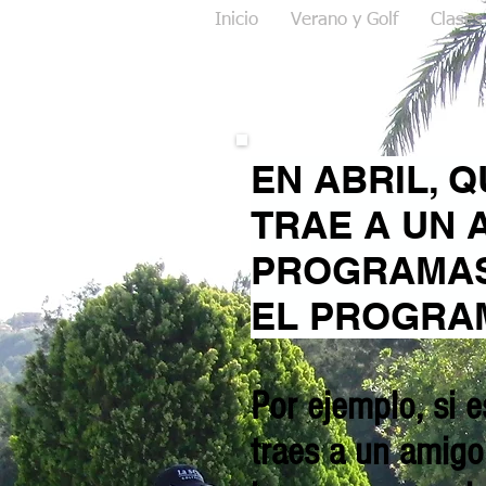
Inicio
Verano y Golf
Clases
EN ABRIL, Q
TRAE A UN 
PROGRAMAS 
EL PROGRA
Por ejemplo, si 
traes a un amigo 