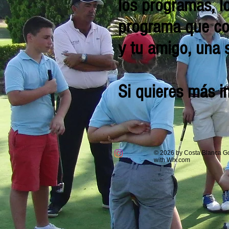
los programas, l
programa que con
y tu amigo, una 
Si quieres más 
© 2026 by Costa Blanca Gol
with
Wix.com