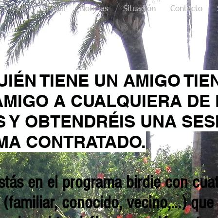
 de Golf
Juvenil
Noticias
Situación
Contacto
UIÉN TIENE UN AMIGO TIE
AMIGO A CUALQUIERA DE
Y OBTENDRÉIS UNA SES
MA CONTRATADO.
estás en el programa birdie con cua
(familiar, conocido, vecino,...) qu