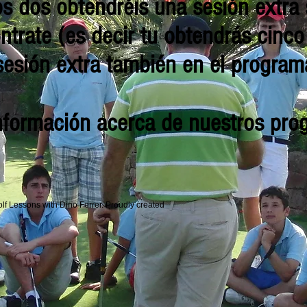
os dos obtendréis una sesión extra 
trate (es decir tu obtendrás cinc
sesión extra también en el programa
información acerca de nuestros pr
f Lessons with Dino Ferrer. Proudly created