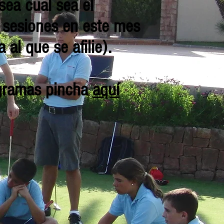
sea cual sea el
o sesiones en este mes
 al que se afilie).
ogramas pincha
aquí