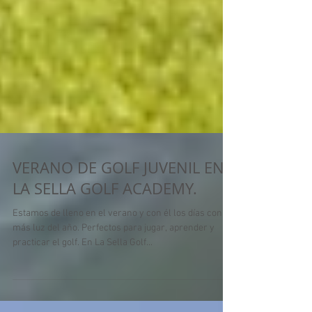
VERANO DE GOLF JUVENIL EN
LA SELLA GOLF ACADEMY.
Estamos de lleno en el verano y con él los días con
más luz del año. Perfectos para jugar, aprender y
practicar el golf. En La Sella Golf...