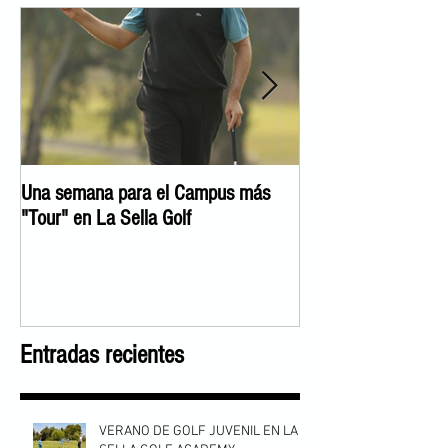
Una semana para el Campus más
José Manuel Lara c
"Tour" en La Sella Golf
Experience"
Entradas recientes
VERANO DE GOLF JUVENIL EN LA