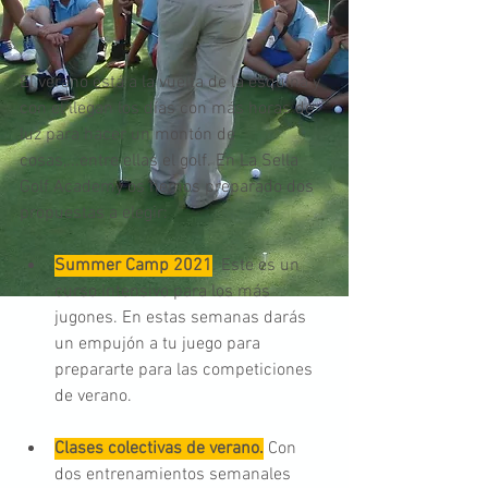
El verano está a la vuelta de la esquina y 
con el llegan los días con más horas de 
luz para hacer un montón de 
cosas,...entre ellas el golf. En La Sella 
Golf Academy os hemos preparado dos 
propuestas a elegir:
Summer Camp 2021
. Este es un 
curso intensivo para los más 
jugones. En estas semanas darás 
un empujón a tu juego para 
prepararte para las competiciones 
de verano.
Clases colectivas de verano.
 Con 
dos entrenamientos semanales 