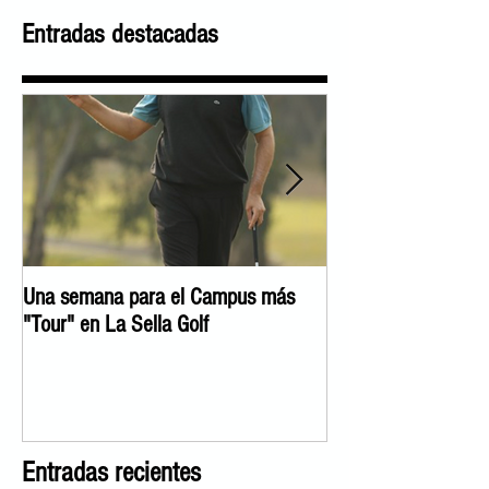
Entradas destacadas
Una semana para el Campus más
José Manuel Lara c
"Tour" en La Sella Golf
Experience"
Entradas recientes