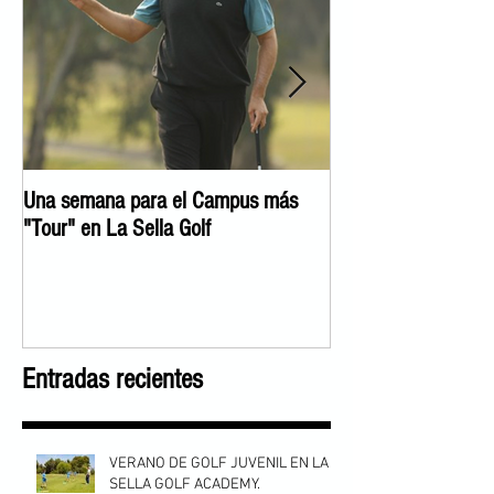
Una semana para el Campus más
José Manuel Lara c
"Tour" en La Sella Golf
Experience"
Entradas recientes
VERANO DE GOLF JUVENIL EN LA
SELLA GOLF ACADEMY.