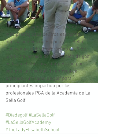
The Lady Elisabeth School, uno de los 
más prestigiosos centros escolares 
internacionales de España y, La Sella 
Golf van a celebrar el próximo día 9 de 
junio una jornada de celebración de golf 
en la que habrá una competición por 
equipos, un cocktail de entrega de 
premios y un clínic de golf para 
principiantes impartido por los 
profesionales PGA de la Academia de La 
Sella Golf. 
#Díadegolf
#LaSellaGolf
#LaSellaGolfAcademy
#TheLadyElisabethSchool