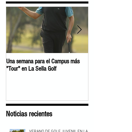
Una semana para el Campus más
José Manuel Lara c
"Tour" en La Sella Golf
Experience"
Noticias recientes
VERANO DE GOLF JUVENIL EN LA