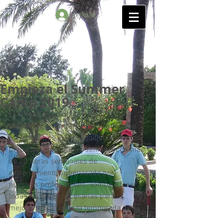
Iniciar sesión
Empieza el Summer
Camp 2019
Este mes de julio 2019 tenemos una 
propuesta de entrenamiento intensivo 
para nuestros jóvenes golfistas. Hemos 
preparado un campus semanal con más 
de 20 horas semanales de 
entrenamiento supervisado por 
nuestros profesionales. Vamos a tocar 
todas las áreas necesarias para la 
mejora, preparando la temporada de 