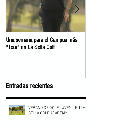
Una semana para el Campus más
José Manuel Lara c
"Tour" en La Sella Golf
Experience"
Entradas recientes
VERANO DE GOLF JUVENIL EN LA
SELLA GOLF ACADEMY.